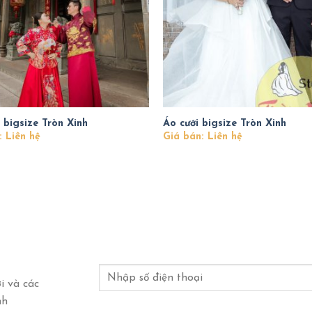
 bigsize Tròn Xinh
Áo cưới bigsize Tròn Xinh
: Liên hệ
Giá bán: Liên hệ
i và các
nh