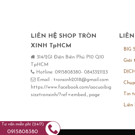
LIÊN HỆ SHOP TRÒN
LIÊN
XINH TpHCM
BIG 
314/2G1 Điện Biên Phủ P10 Q10
Giới 
TpHCM
DỊCH
Hotline: 0915808380- 0843321123
Email : tronxinh2018@gmail.com
Chụp
https://www.facebook.com/aocuoibig
Tin t
sizetronxinh/?ref=embed_page
Liên
Tư vấn miễn phí (24/7)
0915808380