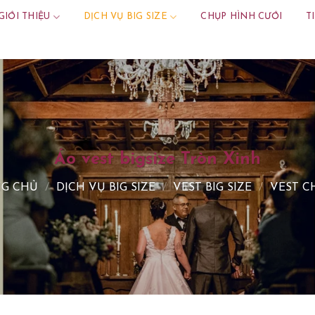
GIỚI THIỆU
DỊCH VỤ BIG SIZE
CHỤP HÌNH CƯỚI
T
Áo vest bigsize Tròn Xinh
G CHỦ
/
DỊCH VỤ BIG SIZE
/
VEST BIG SIZE
/
VEST C