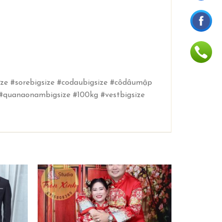
ze #sorebigsize #codaubigsize #côdâumập
#quanaonambigsize #100kg #vestbigsize