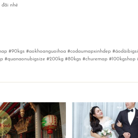
 đãi nhé
remap #90kgs #aokhoanguoihoa #codaumapxinhdep #áodàibigsi
ap #quanaonubigsize #200kg #80kgs #churemap #100kgshop 