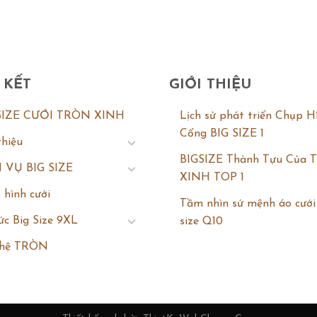
 KẾT
GIỚI THIỆU
SIZE CƯỚI TRÒN XINH
Lịch sử phát triển Chụp H
Cổng BIG SIZE 1
thiệu
BIGSIZE Thành Tựu Của
 VỤ BIG SIZE
XINH TOP 1
 hình cưới
Tầm nhìn sứ mệnh áo cưới
ức Big Size 9XL
size Q10
 hệ TRÒN