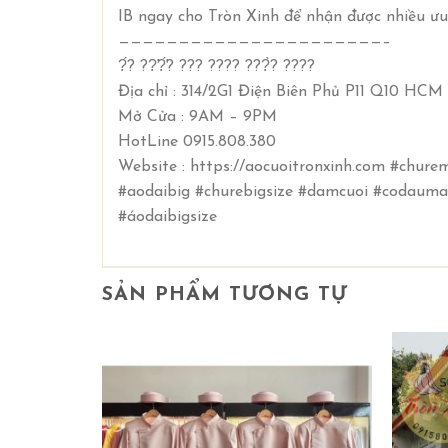
IB ngay cho Tròn Xinh để nhận được nhiều ưu
——————————————————————–
?́? ??̛?̛́? ??? ???? ???̀? ????
Địa chỉ : 314/2G1 Điện Biên Phủ P11 Q10 HCM
Mở Cửa : 9AM – 9PM
HotLine 0915.808.380
Website : https://aocuoitronxinh.com #chu
#aodaibig #churebigsize #damcuoi #codaum
#áodaibigsize
SẢN PHẨM TƯƠNG TỰ