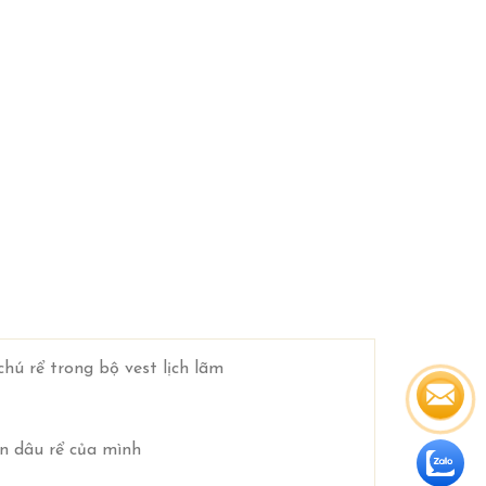
chú rể trong bộ vest lịch lãm
ến dâu rể của mình