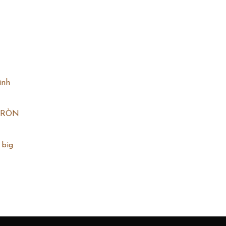
ình
 TRÒN
 big