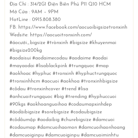
Địa Chỉ : 314/2G1 Điện Biên Phủ P11 Q10 HCM
Mở Cửa : 9AM – 9PM
HotLine : 0915.808.380
FB: https://www.facebook.com/aocuoibigsizetronxinh
Wedsite: https://aocuoitronxinh.com/
#áocưới_bigsize #trònxinh #bigsize #khuyenmai
#bigsize200kg
#aodaisui #aodaimecodau #aodaime #aodai
#mayaodai #lisablackpink #trungquoc #map
#aokhoac #hyphuc #tronxinh #hyphuctrungquoc
#tronxinhhcm #aocuoi #aokhoa #tronxinhbigsize
#côdau #tronxinhcover #trend #lisa
#anhcuoitrungquoc #big #trending #hyphuccuoi
#90kgs #aokhoanguoihoa #codaumapxinhdep
#áodàibigsize #sorebigsize #codaubigsize
#côdâumập #aodaibig #churebigsize #damcuoi
#codaumap #damcuoihaomon #damcuoihaonhoang
#damcuoiginpu #damcuoiginpu #damcuoiminhtu