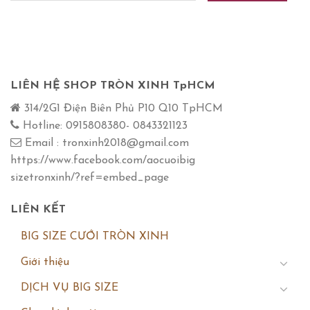
LIÊN HỆ SHOP TRÒN XINH TpHCM
314/2G1 Điện Biên Phủ P10 Q10 TpHCM
Hotline: 0915808380- 0843321123
Email : tronxinh2018@gmail.com
https://www.facebook.com/aocuoibig
sizetronxinh/?ref=embed_page
LIÊN KẾT
BIG SIZE CƯỚI TRÒN XINH
Giới thiệu
DỊCH VỤ BIG SIZE