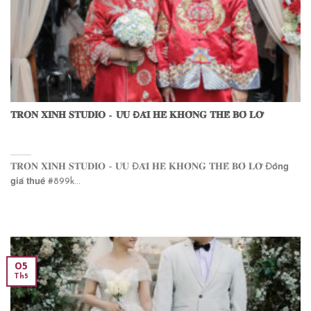
𝐓𝐑𝐎̀𝐍 𝐗𝐈𝐍𝐇 𝐒𝐓𝐔𝐃𝐈𝐎 – 𝐔̛𝐔 Đ𝐀̃𝐈 𝐇𝐄̀ 𝐊𝐇𝐎̂𝐍𝐆 𝐓𝐇𝐄̂̉ 𝐁𝐎̉ 𝐋𝐎̛̃
𝐓𝐑𝐎̀𝐍 𝐗𝐈𝐍𝐇 𝐒𝐓𝐔𝐃𝐈𝐎 – 𝐔̛𝐔 Đ𝐀̃𝐈 𝐇𝐄̀ 𝐊𝐇𝐎̂𝐍𝐆 𝐓𝐇𝐄̂̉ 𝐁𝐎̉ 𝐋𝐎̛̃ Đ𝗼̂̀𝗻𝗴
𝗴𝗶𝗮́ 𝘁𝗵𝘂𝗲̂ #899k...
05
Th5