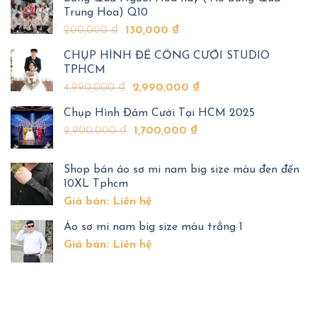
chon
Trung Hoa) Q10
cái
200,000
₫
130,000
₫
nào?
CHỤP HÌNH ĐỂ CỔNG CƯỚI STUDIO
TPHCM
4,990,000
₫
2,990,000
₫
Chụp Hình Đám Cưới Tại HCM 2025
2,900,000
₫
1,700,000
₫
Shop bán áo sơ mi nam big size màu đen đến
10XL Tphcm
Giá bán: Liên hệ
Áo sơ mi nam big size màu trắng 1
Giá bán: Liên hệ