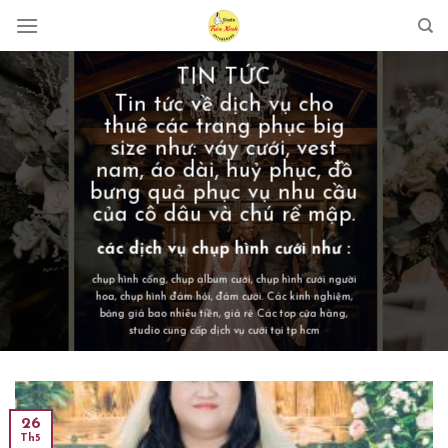
Skip
to
content
TIN TỨC
Tin tức về dịch vụ cho
thuê các trang phục big
size như: váy cưới, vest
nam, áo dài, huỷ phục, đồ
bưng quả phục vụ nhu cầu
của cô dâu và chú rể mập.
các dịch vụ chụp hình cưới như :
chụp hình cổng
, chụp album cưới, chụp hình cưới người
hoa, chụp hình đám hỏi, đám cưới. Các kinh nghiệm,
bảng giá bao nhiêu tiền, giá rẻ Các top cửa hàng,
studio cung cấp dịch vụ cưới tại tp hcm
26
Th5