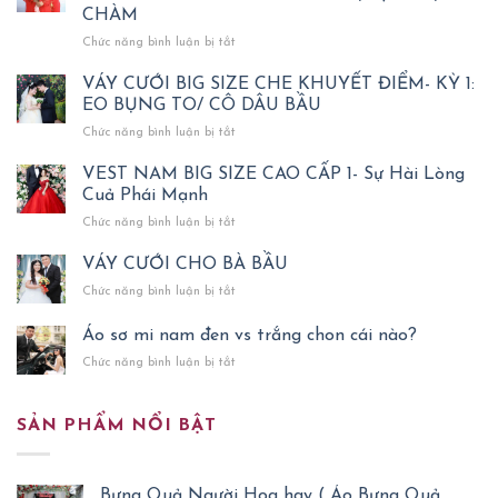
CHÀM
ở
Chức năng bình luận bị tắt
ÁO
DÀI
VÁY CƯỚI BIG SIZE CHE KHUYẾT ĐIỂM- KỲ 1:
CƯỚI
EO BỤNG TO/ CÔ DÂU BẦU
BIG
ở
Chức năng bình luận bị tắt
SIZE
VÁY
CHE
CƯỚI
VEST NAM BIG SIZE CAO CẤP 1- Sự Hài Lòng
HÌNH
BIG
Cuả Phái Mạnh
XĂM
SIZE
SẸO-
ở
Chức năng bình luận bị tắt
CHE
KỲ
VEST
KHUYẾT
3:
NAM
VÁY CƯỚI CHO BÀ BẦU
ĐIỂM-
KHUYẾT
BIG
KỲ
ĐIỂM
ở
Chức năng bình luận bị tắt
SIZE
1:
HÌNH
VÁY
CAO
EO
XĂM,
CƯỚI
Áo sơ mi nam đen vs trắng chon cái nào?
CẤP
BỤNG
SẸO
CHO
1-
TO/
ở
Chức năng bình luận bị tắt
TO,
BÀ
Sự
CÔ
Áo
VẾT
BẦU
Hài
DÂU
sơ
CHÀM
Lòng
BẦU
mi
SẢN PHẨM NỔI BẬT
Cuả
nam
Phái
đen
Mạnh
vs
Bưng Quả Người Hoa hay ( Áo Bưng Quả
trắng