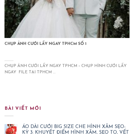
CHỤP ẢNH CƯỚI LẤY NGAY TPHCM SỐ 1
CHỤP ẢNH CƯỚI LẤY NGAY TPHCM – CHỤP HÌNH CƯỚI LẤY
NGAY FILE TẠI TPHCM ...
BÀI VIẾT MỚI
ÁO DÀI CƯỚI BIG SIZE CHE HÌNH XĂM SẸO-
KỲ 3: KHUYẾT ĐIỂM HÌNH XĂM, SẸO TO, VẾT