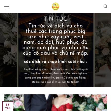
Skip
to
content
TIN TỨC
Tin tức về dịch vụ cho
thuê các trang phục big
size như: váy cưới, vest
nam, áo dài, huỷ phục, đồ
bưng quả phục vụ nhu cầu
của cô dâu và chú rể mập.
các dịch vụ chụp hình cưới như :
chụp hình cổng
, chụp album cưới, chụp hình cưới người
hoa, chụp hình đám hỏi, đám cưới. Các kinh nghiệm,
bảng giá bao nhiêu tiền, giá rẻ Các top cửa hàng,
studio cung cấp dịch vụ cưới tại tp hcm
15
Th6