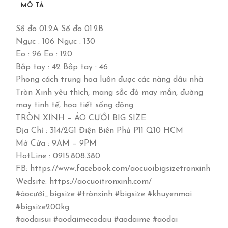
MÔ TẢ
Số đo 01.2A Số đo 01.2B
Ngực : 106 Ngực : 130
Eo : 96 Eo : 120
Bắp tay : 42 Bắp tay : 46
Phong cách trung hoa luôn được các nàng dâu nhà
Tròn Xinh yêu thích, mang sắc đỏ may mắn, đường
may tinh tế, họa tiết sống động
TRÒN XINH – ÁO CƯỚI BIG SIZE
Địa Chỉ : 314/2G1 Điện Biên Phủ P11 Q10 HCM
Mở Cửa : 9AM – 9PM
HotLine : 0915.808.380
FB: https://www.facebook.com/aocuoibigsizetronxinh
Wedsite: https://aocuoitronxinh.com/
#áocưới_bigsize #trònxinh #bigsize #khuyenmai
#bigsize200kg
#aodaisui #aodaimecodau #aodaime #aodai