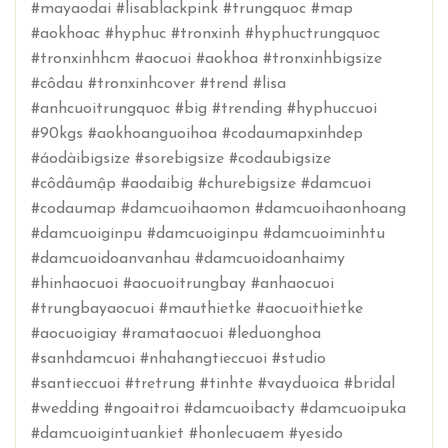
#mayaodai #lisablackpink #trungquoc #map
#aokhoac #hyphuc #tronxinh #hyphuctrungquoc
#tronxinhhcm #aocuoi #aokhoa #tronxinhbigsize
#côdau #tronxinhcover #trend #lisa
#anhcuoitrungquoc #big #trending #hyphuccuoi
#90kgs #aokhoanguoihoa #codaumapxinhdep
#áodàibigsize #sorebigsize #codaubigsize
#côdâumập #aodaibig #churebigsize #damcuoi
#codaumap #damcuoihaomon #damcuoihaonhoang
#damcuoiginpu #damcuoiginpu #damcuoiminhtu
#damcuoidoanvanhau #damcuoidoanhaimy
#hinhaocuoi #aocuoitrungbay #anhaocuoi
#trungbayaocuoi #mauthietke #aocuoithietke
#aocuoigiay #ramataocuoi #leduonghoa
#sanhdamcuoi #nhahangtieccuoi #studio
#santieccuoi #tretrung #tinhte #vayduoica #bridal
#wedding #ngoaitroi #damcuoibacty #damcuoipuka
#damcuoigintuankiet #honlecuaem #yesido