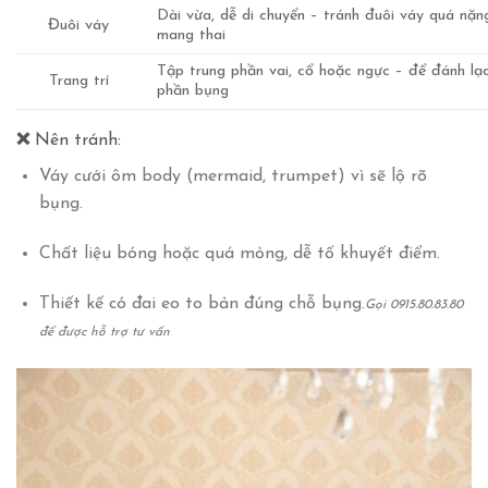
Dài vừa, dễ di chuyển – tránh đuôi váy quá nặ
Đuôi váy
mang thai
Tập trung phần vai, cổ hoặc ngực – để đánh lạ
Trang trí
phần bụng
❌
Nên tránh:
Váy cưới ôm body (mermaid, trumpet) vì sẽ lộ rõ
bụng.
Chất liệu bóng hoặc quá mỏng, dễ tố khuyết điểm.
Thiết kế có đai eo to bản đúng chỗ bụng.
Gọi 0915.80.83.80
để được hỗ trợ tư vấn