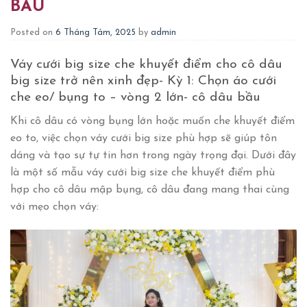
BẦU
Posted on
6 Tháng Tám, 2025
by
admin
Váy cưới big size che khuyết điểm cho cô dâu
big size trở nên xinh đẹp- Kỳ 1: Chọn áo cưới
che eo/ bụng to – vòng 2 lớn- cô dâu bầu
Khi cô dâu có vòng bụng lớn hoặc muốn che khuyết điểm
eo to, việc chọn váy cưới big size phù hợp sẽ giúp tôn
dáng và tạo sự tự tin hơn trong ngày trọng đại. Dưới đây
là một số
mẫu váy cưới big size che khuyết điểm phù
hợp cho cô dâu mập bụng, cô dâu đang mang thai
cùng
với
mẹo chọn váy
: