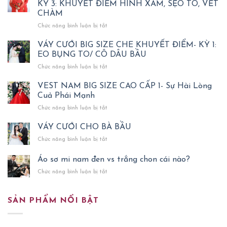
KỲ 3: KHUYẾT ĐIỂM HÌNH XĂM, SẸO TO, VẾT
CHÀM
ở
Chức năng bình luận bị tắt
ÁO
DÀI
VÁY CƯỚI BIG SIZE CHE KHUYẾT ĐIỂM- KỲ 1:
CƯỚI
EO BỤNG TO/ CÔ DÂU BẦU
BIG
ở
Chức năng bình luận bị tắt
SIZE
VÁY
CHE
CƯỚI
VEST NAM BIG SIZE CAO CẤP 1- Sự Hài Lòng
HÌNH
BIG
Cuả Phái Mạnh
XĂM
SIZE
SẸO-
ở
Chức năng bình luận bị tắt
CHE
KỲ
VEST
KHUYẾT
3:
NAM
VÁY CƯỚI CHO BÀ BẦU
ĐIỂM-
KHUYẾT
BIG
KỲ
ĐIỂM
ở
Chức năng bình luận bị tắt
SIZE
1:
HÌNH
VÁY
CAO
EO
XĂM,
CƯỚI
Áo sơ mi nam đen vs trắng chon cái nào?
CẤP
BỤNG
SẸO
CHO
1-
TO/
ở
Chức năng bình luận bị tắt
TO,
BÀ
Sự
CÔ
Áo
VẾT
BẦU
Hài
DÂU
sơ
CHÀM
Lòng
BẦU
mi
SẢN PHẨM NỔI BẬT
Cuả
nam
Phái
đen
Mạnh
vs