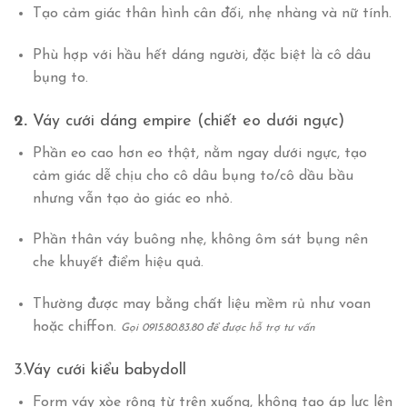
Tạo cảm giác thân hình cân đối, nhẹ nhàng và nữ tính.
Phù hợp với hầu hết dáng người, đặc biệt là cô dâu
bụng to.
2.
Váy cưới dáng empire (chiết eo dưới ngực)
Phần eo cao hơn eo thật, nằm ngay dưới ngực, tạo
cảm giác dễ chịu cho cô dâu bụng to/cô dầu bầu
nhưng vẫn tạo ảo giác eo nhỏ.
Phần thân váy buông nhẹ, không ôm sát bụng nên
che khuyết điểm hiệu quả.
Thường được may bằng chất liệu mềm rủ như voan
hoặc chiffon.
Gọi 0915.80.83.80 để được hỗ trợ tư vấn
3.Váy cưới kiểu babydoll
Form váy xòe rộng từ trên xuống, không tạo áp lực lên