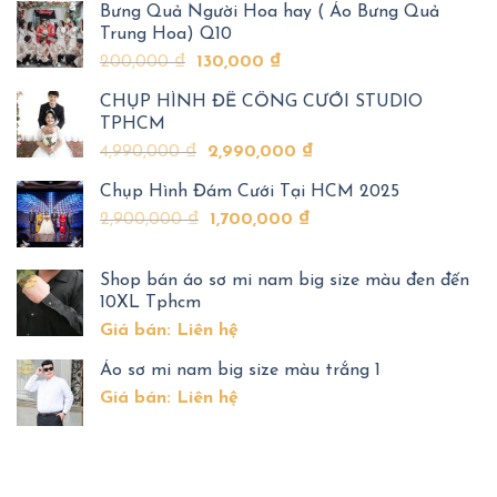
Bưng Quả Người Hoa hay ( Áo Bưng Quả
trắng
chon
Trung Hoa) Q10
cái
200,000
₫
130,000
₫
nào?
CHỤP HÌNH ĐỂ CỔNG CƯỚI STUDIO
TPHCM
4,990,000
₫
2,990,000
₫
Chụp Hình Đám Cưới Tại HCM 2025
2,900,000
₫
1,700,000
₫
Shop bán áo sơ mi nam big size màu đen đến
10XL Tphcm
Giá bán: Liên hệ
Áo sơ mi nam big size màu trắng 1
Giá bán: Liên hệ