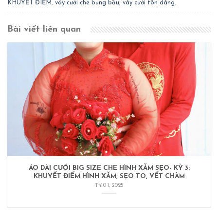
KHUYẾT ĐIỂM
,
váy cưới che bụng bầu
,
váy cưới tôn dáng
.
Bài viết liên quan
ÁO DÀI CƯỚI BIG SIZE CHE HÌNH XĂM SẸO- KỲ 3:
KHUYẾT ĐIỂM HÌNH XĂM, SẸO TO, VẾT CHÀM
Th10 1, 2025