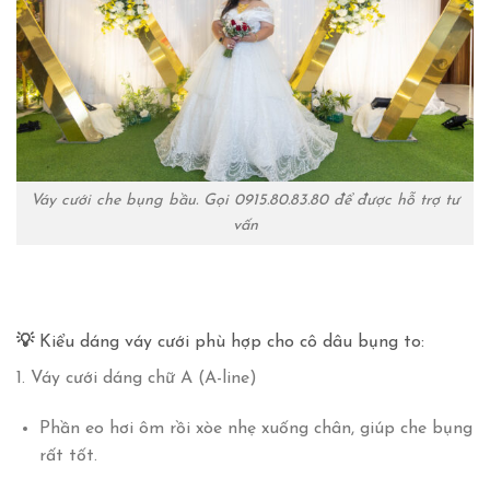
Váy cưới che bụng bầu. Gọi 0915.80.83.80 để được hỗ trợ tư
vấn
💡
Kiểu dáng váy cưới phù hợp cho cô dâu bụng to:
1.
Váy cưới dáng chữ A (A-line)
Phần eo hơi ôm rồi xòe nhẹ xuống chân, giúp che bụng
rất tốt.