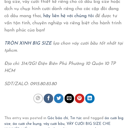
big size, váy cưới thiết kế riêng cho cô dâu big size hoặc
dịch vụ chụp hình cưới dành riêng cho các cặp đôi đang
cô dâu mang thai,
hãy liên hệ với chúng tôi
để được tư
vấn tận tình, chuyên nghiệp và riêng biệt cho hành trình
hạnh phúc của bạn!
TRÒN XINH BIG SIZE
lựa chon váy cưới bầu tốt nhất tại
tphcm.
Địa chỉ: 314/2G1 Điện Biên Phủ Phường 10 Quận 10 TP
HCM
SDT/ZALO: 0915.80.83.80
This entry was posted in
Góc báo chí
,
Tin tức
and tagged
áo cưới big
size
,
áo cưới che bụng
,
váy cưới bầu
,
VÁY CƯỚI BIG SIZE CHE