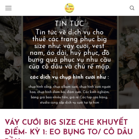
Skip
to
content
TIN TỨC
Tin tức về dịch vụ cho
thuê các trang phục big
size như: váy cưới, vest
nam, áo dài, huỷ phục, đồ
bưng quả phục vụ nhu cầu
của cô dâu và chú rể mập.
các dịch vụ chụp hình cưới như :
chụp hình cổng
, chụp album cưới, chụp hình cưới người
hoa, chụp hình đám hỏi, đám cưới. Các kinh nghiệm,
bảng giá bao nhiêu tiền, giá rẻ Các top cửa hàng,
studio cung cấp dịch vụ cưới tại tp hcm
VÁY CƯỚI BIG SIZE CHE KHUYẾT
ĐIỂM- KỲ 1: EO BỤNG TO/ CÔ DÂU