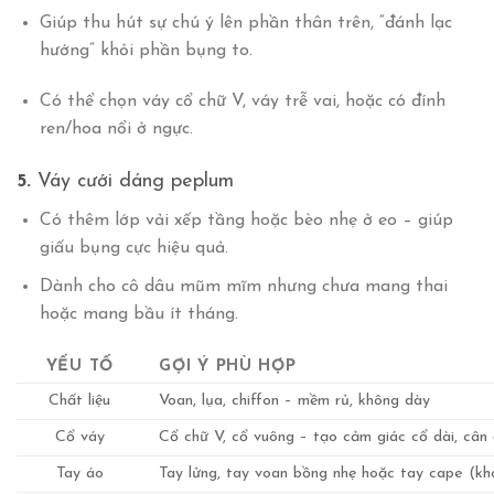
Giúp thu hút sự chú ý lên phần thân trên, “đánh lạc
hướng” khỏi phần bụng to.
Có thể chọn váy cổ chữ V, váy trễ vai, hoặc có đính
ren/hoa nổi ở ngực.
5.
Váy cưới dáng peplum
Có thêm lớp vải xếp tầng hoặc bèo nhẹ ở eo – giúp
giấu bụng
cực hiệu quả.
Dành cho cô dâu mũm mĩm nhưng chưa mang thai
hoặc mang bầu ít tháng.
YẾU TỐ
GỢI Ý PHÙ HỢP
Chất liệu
Voan, lụa, chiffon – mềm rủ, không dày
Cổ váy
Cổ chữ V, cổ vuông – tạo cảm giác cổ dài, cân 
Tay áo
Tay lửng, tay voan bồng nhẹ hoặc tay cape (kho